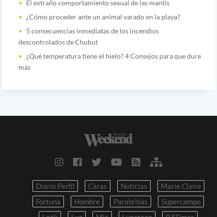
El extraño comportamiento sexual de las mantis
¿Cómo proceder ante un animal varado en la playa?
5 consecuencias inmediatas de los incendios
descontrolados de Chubut
¿Qué temperatura tiene el hielo? 4 Consejos para que dure
más
Diario Perfil
Caras
Noticias
Marie Claire
Fortuna
Hombre
Parabrisas
Supercampo
Look
Luz
Mia
Lunateen
BATimes