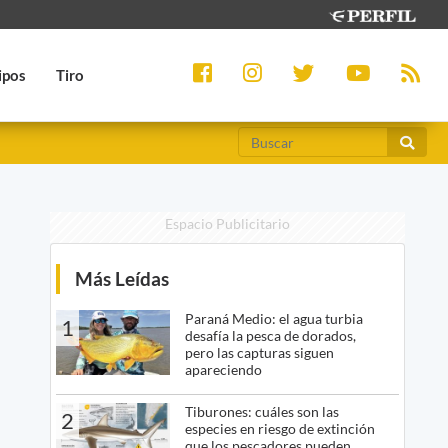
ipos
Tiro
Espacio Publicitario
Más Leídas
Paraná Medio: el agua turbia
1
desafía la pesca de dorados,
pero las capturas siguen
apareciendo
Tiburones: cuáles son las
2
especies en riesgo de extinción
que los pescadores pueden