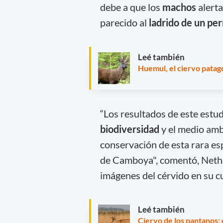
debe a que los
machos
alerta
parecido al
ladrido de un per
Leé también
Huemul, el ciervo patagó
“Los resultados de este estu
biodiversidad
y el medio amb
conservación de esta rara es
de Camboya", comentó, Neth P
imágenes del cérvido en su c
Leé también
Ciervo de los pantanos: 