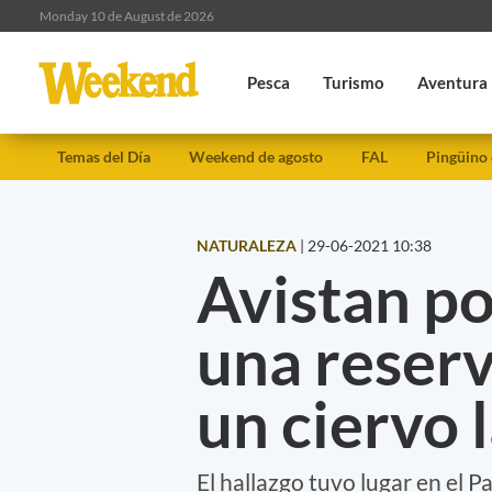
Monday 10 de August de 2026
Pesca
Turismo
Aventura
Temas del Día
Weekend de agosto
FAL
Pingüino
NATURALEZA
|
29-06-2021 10:38
Avistan po
una reser
un ciervo 
El hallazgo tuvo lugar en el 