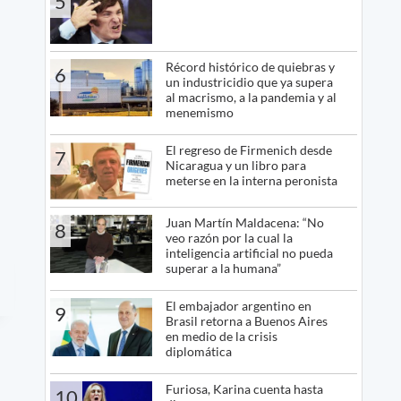
5
Récord histórico de quiebras y
6
un industricidio que ya supera
al macrismo, a la pandemia y al
menemismo
El regreso de Firmenich desde
7
Nicaragua y un libro para
meterse en la interna peronista
Juan Martín Maldacena: “No
8
veo razón por la cual la
inteligencia artificial no pueda
superar a la humana”
El embajador argentino en
9
Brasil retorna a Buenos Aires
en medio de la crisis
diplomática
Furiosa, Karina cuenta hasta
10