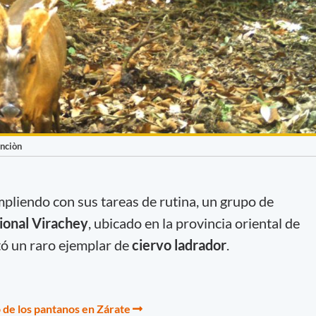
inciòn
liendo con sus tareas de rutina, un grupo de
ional Virachey
, ubicado en la provincia oriental de
tó un raro ejemplar de
ciervo ladrador
.
o de los pantanos en Zárate