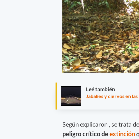
Leé también
Jabalíes y ciervos en la
Según explicaron , se trata d
peligro crítico de
extinción
q