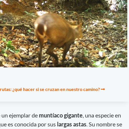
s rutas: ¿qué hacer si se cruzan en nuestro camino?
e un ejemplar de
muntíaco gigante
, una especie en
ue es conocida por sus
largas astas
. Su nombre se