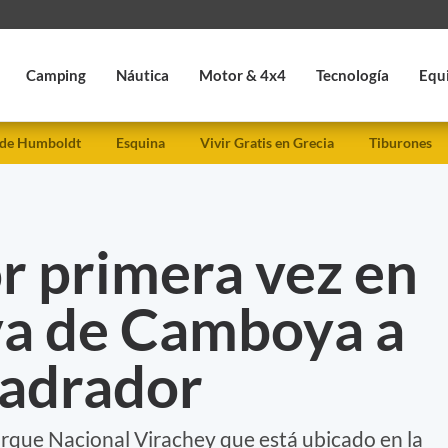
Camping
Náutica
Motor & 4x4
Tecnología
Equ
 de Humboldt
Esquina
Vivir Gratis en Grecia
Tiburones
r primera vez en
va de Camboya a
ladrador
Parque Nacional Virachey que está ubicado en la