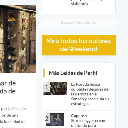
visitantes
Espacio Publicitario
Mirá todos los autores
de Weekend
Más Leídas de Perfil
nar de
La Rosada busca
1
culpables después de
nda de
la derrota en el
Senado y recalcula su
estrategia
por la Fiscalía
rior de una
Caputo y
2
Sturzenegger crean
la localidad de
un fondo para