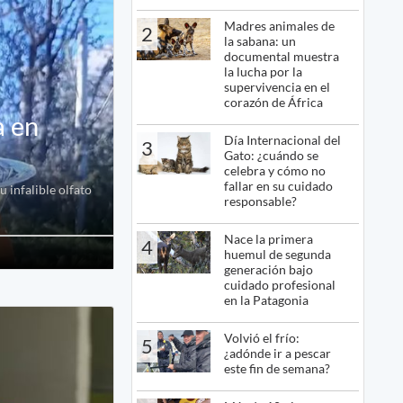
Madres animales de
2
la sabana: un
documental muestra
la lucha por la
supervivencia en el
corazón de África
a en
Día Internacional del
3
Gato: ¿cuándo se
celebra y cómo no
fallar en su cuidado
 infalible olfato
responsable?
Nace la primera
4
huemul de segunda
generación bajo
cuidado profesional
en la Patagonia
Volvió el frío:
5
¿adónde ir a pescar
este fin de semana?