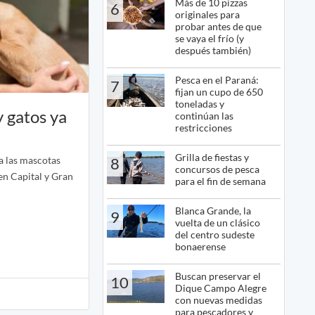
Más de 10 pizzas
6
originales para
probar antes de que
se vaya el frío (y
después también)
Pesca en el Paraná:
7
fijan un cupo de 650
toneladas y
y gatos ya
continúan las
restricciones
Grilla de fiestas y
a las mascotas
8
concursos de pesca
en Capital y Gran
para el fin de semana
Blanca Grande, la
9
vuelta de un clásico
del centro sudeste
bonaerense
Buscan preservar el
10
Dique Campo Alegre
con nuevas medidas
para pescadores y