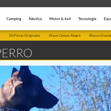
Camping
Náutica
Motor & 4x4
Tecnología
Equ
s
10 Pizzas Originales
Dique Campo Alegre
Blanca Grand
PERRO