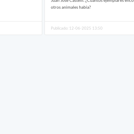
Juan José Castelli. ¿Cuántos ejemplares enc
otros animales había?
Publicado: 12-06-2025 13:50