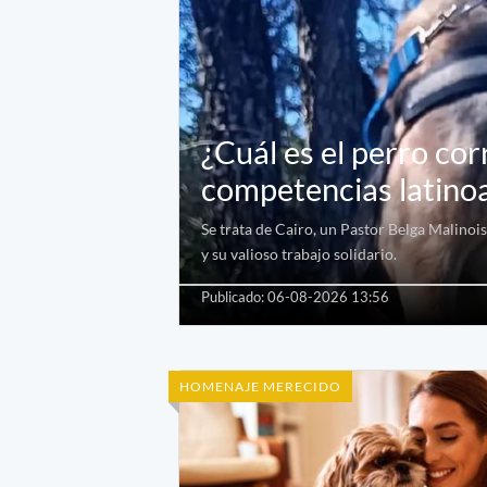
¿Cuál es el perro cor
competencias latino
Se trata de Cairo, un Pastor Belga Malinois
y su valioso trabajo solidario.
Publicado: 06-08-2026 13:56
HOMENAJE MERECIDO