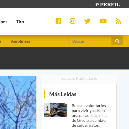
ipos
Tiro
e
Aerolíneas
Espacio Publicitario
Más Leídas
Buscan voluntarios
1
para vivir gratis en
una paradisíaca isla
de Grecia a cambio
de cuidar gatos