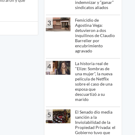
ontraron y qué
indemnizar y “ganar”
sindicatos aliados
Femicidio de
3
Agostina Vega:
detuvieron a dos
inquilinos de Claudio
Barrelier por
encubrimiento
agravado
La historia real de
4
"Elize: Sombras de
una mujer", la nueva
película de Netflix
sobre el caso de una
esposa que
descuartizó a su
marido
El Senado dio media
5
sanción a la
Inviolabilidad de la
Propiedad Privada: el
Gobierno tuvo que