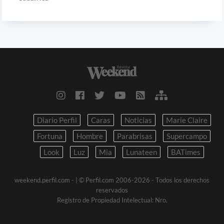
Diario Perfil
Caras
Noticias
Marie Claire
Fortuna
Hombre
Parabrisas
Supercampo
Look
Luz
Mia
Lunateen
BATimes
weekend.perfil.com -
| © Perfil.com 2006-2026 - Todos los derechos
reservados
Registro de Propiedad Intelectual: Nro.