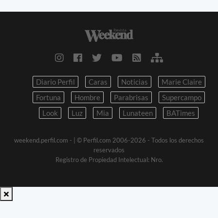
Diario Perfil
Caras
Noticias
Marie Claire
Fortuna
Hombre
Parabrisas
Supercampo
Look
Luz
Mia
Lunateen
BATimes
weekend.perfil.com -
| © Perfil.com 2006-2026 - Todos los derechos
reservados
Registro de Propiedad Intelectual: Nro.