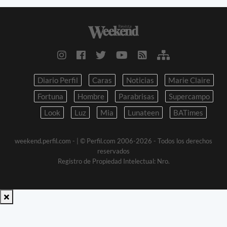
Diario Perfil
Caras
Noticias
Marie Claire
Fortuna
Hombre
Parabrisas
Supercampo
Look
Luz
Mia
Lunateen
BATimes
weekend.perfil.com -
| © Perfil.com 2006-2026 - Todos los derechos
reservados
Registro de Propiedad Intelectual: Nro.