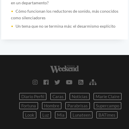
en un departamento?
Cómo funcionan los reductores de sonido, más conocidos
como silenciadores
Un tema que no se termina más: el desarmismo explícito
Diario Perfil
Caras
Noticias
Marie Claire
Fortuna
Hombre
Parabrisas
Supercampo
Look
Luz
Mia
Lunateen
BATimes