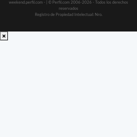
weekend.perfil.com -
| © Perfil.com 2006-2026 - Todos los derechos
reservados
Registro de Propiedad Intelectual: Nro.