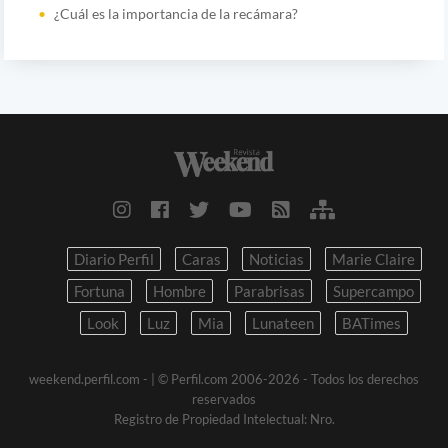
¿Cuál es la importancia de la recámara?
Diario Perfil
Caras
Noticias
Marie Claire
Fortuna
Hombre
Parabrisas
Supercampo
Look
Luz
Mia
Lunateen
BATimes
weekend.perfil.com -
| © Perfil.com 2006-2026 - Todos los derechos
reservados
Registro de Propiedad Intelectual: Nro.