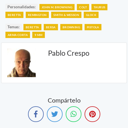
Personalidades:
JOHN M. BROWNING
COLT
TAURUS
BERETTA
REMINGTON
SMITH & WESSON
GLOCK
Temas:
BERETTA
BERSA
BROWNING
PISTOLA
ARMA CORTA
9 MM
Pablo Crespo
Compártelo