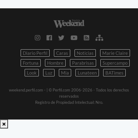
Diario Perfil
Caras
Noticias
Marie Claire
Fortuna
Hombre
Parabrisas
Supercampo
Look
Luz
Mia
Lunateen
BATimes
weekend.perfil.com -
| © Perfil.com 2006-2026 - Todos los derechos
reservados
Registro de Propiedad Intelectual: Nro.