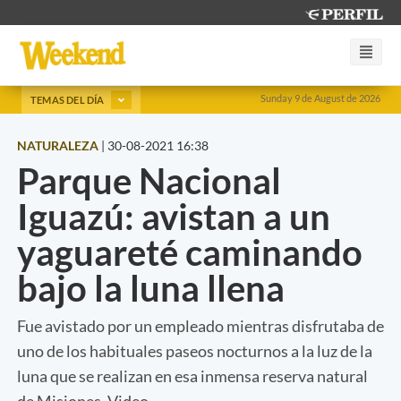
Sunday 9 de August de 2026
TEMAS DEL DÍA
NATURALEZA
|
30-08-2021 16:38
Parque Nacional
Iguazú: avistan a un
yaguareté caminando
bajo la luna llena
Fue avistado por un empleado mientras disfrutaba de
uno de los habituales paseos nocturnos a la luz de la
luna que se realizan en esa inmensa reserva natural
de Misiones. Video.