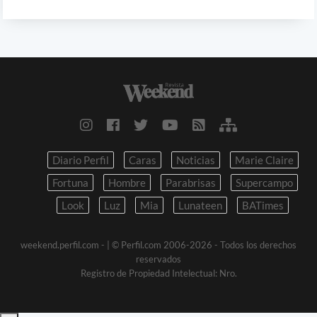
Diario Perfil
Caras
Noticias
Marie Claire
Fortuna
Hombre
Parabrisas
Supercampo
Look
Luz
Mia
Lunateen
BATimes
weekend.perfil.com -
| © Perfil.com 2006-2026 - Todos los derechos
reservados
Registro de Propiedad Intelectual: Nro.