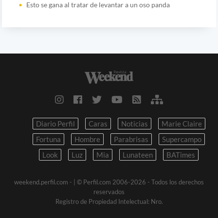
Esto se gana al tratar de levantar a un oso panda
Diario Perfil
Caras
Noticias
Marie Claire
Fortuna
Hombre
Parabrisas
Supercampo
Look
Luz
Mia
Lunateen
BATimes
weekend.perfil.com -
| © Perfil.com 2006-2026 - Todos los derechos
reservados
Registro de Propiedad Intelectual: Nro.