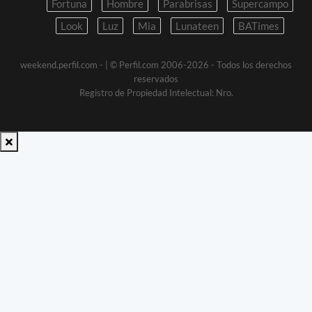
Fortuna
Hombre
Parabrisas
Supercampo
Look
Luz
Mia
Lunateen
BATimes
weekend.perfil.com -
| © Perfil.com 2006-2026 - Todos los derechos
reservados
Registro de Propiedad Intelectual: Nro.