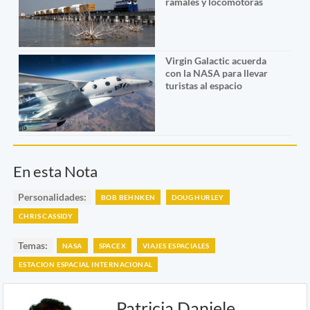
ramales y locomotoras
Virgin Galactic acuerda
con la NASA para llevar
turistas al espacio
En esta Nota
Personalidades:
BOB BEHNKEN
DOUG HURLEY
CHRIS CASSIDY
Temas:
NASA
SPACEX
VIAJES ESPACIALES
ESTACION ESPACIAL INTERNACIONAL
Patricia Daniele