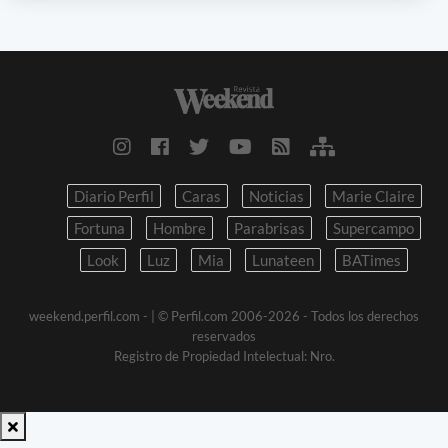
Diario Perfil
Caras
Noticias
Marie Claire
Fortuna
Hombre
Parabrisas
Supercampo
Look
Luz
Mia
Lunateen
BATimes
weekend.perfil.com -
| © Perfil.com 2006-2026 - Todos los derechos
reservados
Registro de Propiedad Intelectual: Nro.