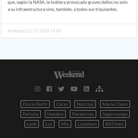
que, según la NASA, le hubiera provocado graves daños no solo
a su infraestructura sino, también, a todos sus tripulantes.
Publicado: 22-11-2024 14:00
Diario Perfil
Caras
Noticias
Marie Claire
Fortuna
Hombre
Parabrisas
Supercampo
Look
Luz
Mia
Lunateen
BATimes