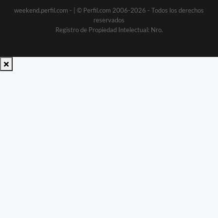
weekend.perfil.com -
| © Perfil.com 2006-2026 - Todos los derechos
reservados
Registro de Propiedad Intelectual: Nro.