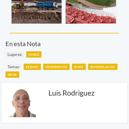
En esta Nota
Lugares:
NUÑEZ
Temas:
ESTADIO
MONUMENTAL
RIVER
REMODELACION
DRON
Luis Rodriguez