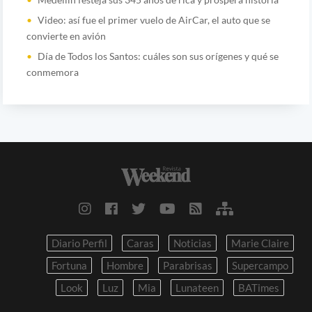
Video: así fue el primer vuelo de AirCar, el auto que se
convierte en avión
Día de Todos los Santos: cuáles son sus orígenes y qué se
conmemora
Diario Perfil
Caras
Noticias
Marie Claire
Fortuna
Hombre
Parabrisas
Supercampo
Look
Luz
Mia
Lunateen
BATimes