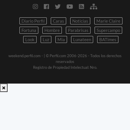
Diario Perfil
Caras
Noticias
Marie Claire
Fortuna
Hombre
Parabrisas
Supercampo
Look
Luz
Mia
Lunateen
BATimes
weekend.perfil.com -
| © Perfil.com 2006-2026 - Todos los derechos
reservados
Registro de Propiedad Intelectual: Nro.