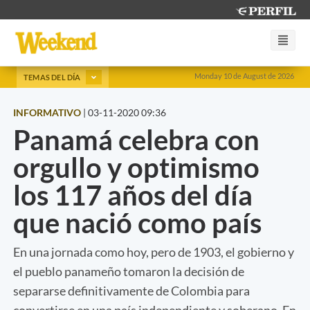
Monday 10 de August de 2026
TEMAS DEL DÍA
INFORMATIVO
|
03-11-2020 09:36
Panamá celebra con
orgullo y optimismo
los 117 años del día
que nació como país
En una jornada como hoy, pero de 1903, el gobierno y
el pueblo panameño tomaron la decisión de
separarse definitivamente de Colombia para
convertirse en una país independiente y soberano. En