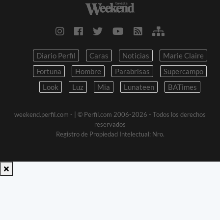
Diario Perfil
Caras
Noticias
Marie Claire
Fortuna
Hombre
Parabrisas
Supercampo
Look
Luz
Mia
Lunateen
BATimes
weekend.perfil.com -
| © Perfil.com 2006-2026 - Todos los derechos
reservados
Registro de Propiedad Intelectual: Nro.