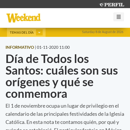
Saturday 8 de August de 2026
TEMAS DEL DÍA
INFORMATIVO
|
01-11-2020 11:00
Día de Todos los
Santos: cuáles son sus
orígenes y qué se
conmemora
El 1 de noviembre ocupa un lugar de privilegio en el
calendario de las principales festividades de la Iglesia
Católica. En esta nota te contamos quién, por qué y
cuándo se estableció. El particular festejo en México.