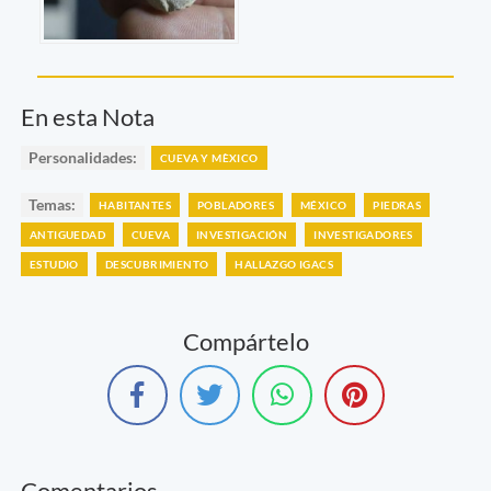
En esta Nota
Personalidades:
CUEVA Y MÈXICO
Temas:
HABITANTES
POBLADORES
MÉXICO
PIEDRAS
ANTIGUEDAD
CUEVA
INVESTIGACIÓN
INVESTIGADORES
ESTUDIO
DESCUBRIMIENTO
HALLAZGO IGACS
Compártelo