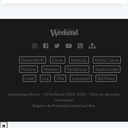
Diario Perfil
Caras
Noticias
Marie Claire
Fortuna
Hombre
Parabrisas
Supercampo
Look
Luz
Mia
Lunateen
BATimes
weekend.perfil.com -
| © Perfil.com 2006-2026 - Todos los derechos
reservados
Registro de Propiedad Intelectual: Nro.