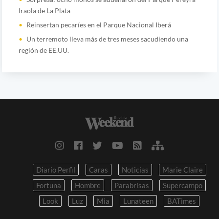
Iraola de La Plata
Reinsertan pecaríes en el Parque Nacional Iberá
Un terremoto lleva más de tres meses sacudiendo una
región de EE.UU.
Diario Perfil
Caras
Noticias
Marie Claire
Fortuna
Hombre
Parabrisas
Supercampo
Look
Luz
Mia
Lunateen
BATimes