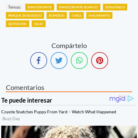
Temas:
RINOCERONTE
RINOCERONTE BLANCO
ZOOLÓGICO
PARQUE ZOOLÓGICO
BUINZOO
CHILE
NACIMIENTO
GESTACIÓN
JULIO
Compártelo
Comentarios