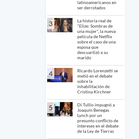
latinoamericanos en
ser derrotados
La historia real de
3
"Elize: Sombras de
una mujer", la nueva
película de Netflix
sobre el caso de una
esposa que
descuartizó a su
marido
Ricardo Lorenzetti se
4
metió en el debate
sobre la
inhabilitación de
Cristina Kirchner
Di Tullio impugnó a
5
Joaquín Benegas
Lynch por un
presunto conflicto de
intereses en el debate
de la Ley de Tierras