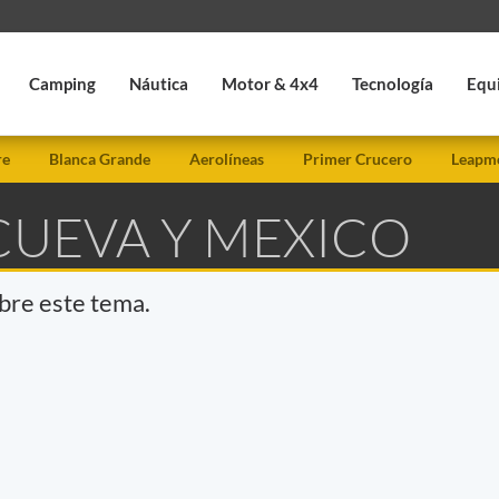
Camping
Náutica
Motor & 4x4
Tecnología
Equ
re
Blanca Grande
Aerolíneas
Primer Crucero
Leapmo
CUEVA Y MEXICO
obre este tema.