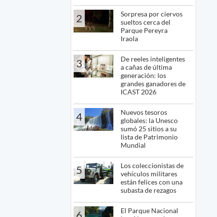
Sorpresa por ciervos
2
sueltos cerca del
Parque Pereyra
Iraola
De reeles inteligentes
3
a cañas de última
generación: los
grandes ganadores de
ICAST 2026
Nuevos tesoros
4
globales: la Unesco
sumó 25 sitios a su
lista de Patrimonio
Mundial
Los coleccionistas de
5
vehículos militares
están felices con una
subasta de rezagos
El Parque Nacional
6