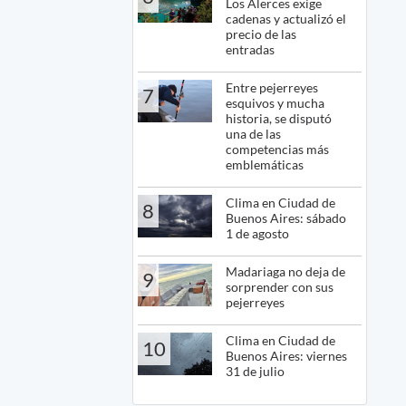
Los Alerces exige
cadenas y actualizó el
precio de las
entradas
Entre pejerreyes
7
esquivos y mucha
historia, se disputó
una de las
competencias más
emblemáticas
Clima en Ciudad de
8
Buenos Aires: sábado
1 de agosto
Madariaga no deja de
9
sorprender con sus
pejerreyes
Clima en Ciudad de
10
Buenos Aires: viernes
31 de julio