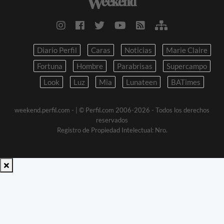
Diario Perfil
Caras
Noticias
Marie Claire
Fortuna
Hombre
Parabrisas
Supercampo
Look
Luz
Mia
Lunateen
BATimes
weekend.perfil.com -
| © Perfil.com 2006-2026 - Todos los derechos
reservados
Registro de Propiedad Intelectual: Nro.