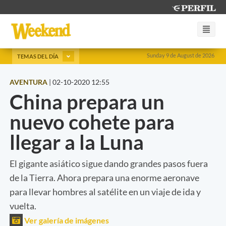
Sunday 9 de August de 2026
TEMAS DEL DÍA
AVENTURA
|
02-10-2020 12:55
China prepara un
nuevo cohete para
llegar a la Luna
El gigante asiático sigue dando grandes pasos fuera
de la Tierra. Ahora prepara una enorme aeronave
para llevar hombres al satélite en un viaje de ida y
vuelta.
Ver galería de imágenes