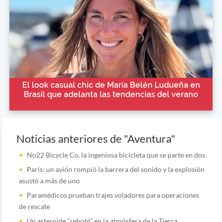
El look casual chic de María Belén Ludueña en
Brasil que adelanta las tendencias del verano
Noticias anteriores de "Aventura"
No22 Bicycle Co, la ingeniosa bicicleta que se parte en dos
París: un avión rompió la barrera del sonido y la explosión
asustó a más de uno
Paramédicos prueban trajes voladores para operaciones
de rescate
Un asteroide “rebotó” en la atmósfera de la Tierra