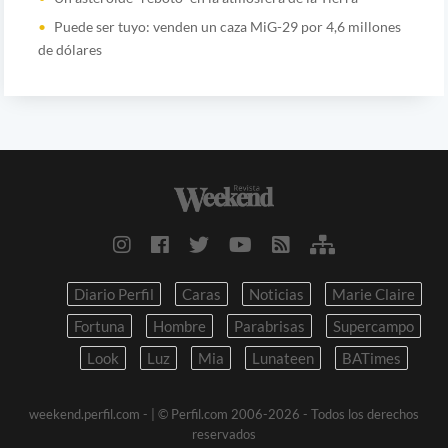
Puede ser tuyo: venden un caza MiG-29 por 4,6 millones
de dólares
Diario Perfil
Caras
Noticias
Marie Claire
Fortuna
Hombre
Parabrisas
Supercampo
Look
Luz
Mia
Lunateen
BATimes
weekend.perfil.com -
| © Perfil.com 2006-2026 - Todos los derechos
reservados