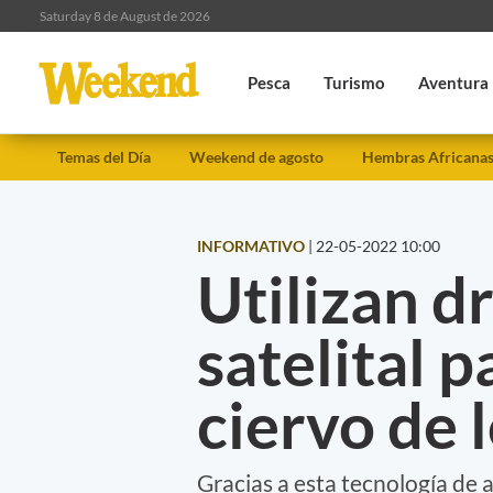
Saturday 8 de August de 2026
Pesca
Turismo
Aventura
Temas del Día
Weekend de agosto
Hembras Africana
INFORMATIVO
|
22-05-2022 10:00
Utilizan d
satelital p
ciervo de 
Gracias a esta tecnología de 