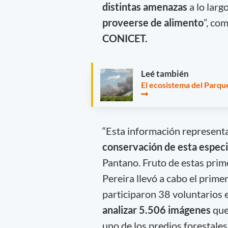
distintas amenazas
a lo largo
proveerse de alimento
”, co
CONICET.
Leé también
El ecosistema del Parque
“Esta información represent
conservación de esta espec
Pantano. Fruto de estas prim
Pereira llevó a cabo el prim
participaron 38 voluntarios 
analizar 5.506 imágenes
que
uno de los predios forestales