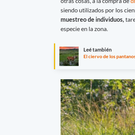
otras cosas, a la compra de
d
siendo utilizados por los cie
muestreo de individuos,
tare
especie en la zona.
Leé también
El ciervo de los pantan