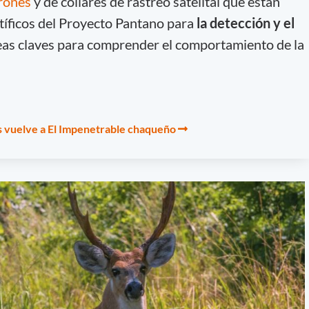
rones
y de collares de rastreo satelital que están
ntíficos del Proyecto Pantano para
la detección y el
as claves para comprender el comportamiento de la
os vuelve a El Impenetrable chaqueño