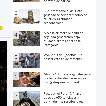
corazón de África
Día Internacional del Gato:
3
¿cuándo se celebra y cómo no
fallar en su cuidado
responsable?
Nace la primera huemul de
4
segunda generación bajo
cuidado profesional en la
Patagonia
Volvió el frío: ¿adónde ir a
5
pescar este fin de semana?
Más de 10 pizzas originales para
6
probar antes de que se vaya el
frío (y después también)
Pesca en el Paraná: fijan un
7
cupo de 650 toneladas y
continúan las restricciones