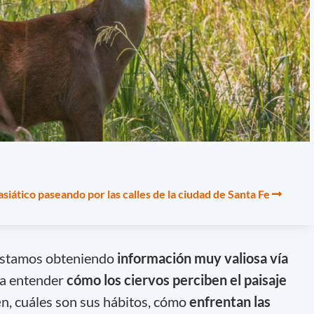
asiático paseando por las calles de la ciudad de Santa Fe
 estamos obteniendo
información muy valiosa vía
a entender
cómo los ciervos perciben el paisaje
e
n, cuáles son sus hábitos, cómo
enfrentan las