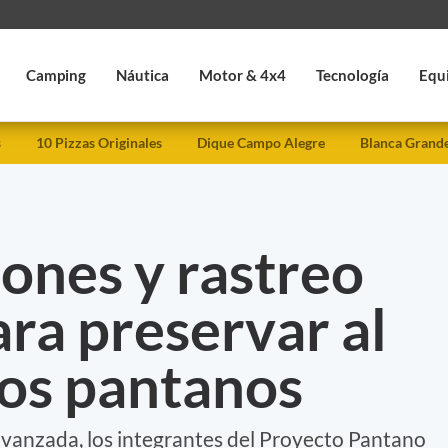
Camping
Náutica
Motor & 4x4
Tecnología
Equ
s
10 Pizzas Originales
Dique Campo Alegre
Blanca Grand
rones y rastreo
ara preservar al
los pantanos
avanzada, los integrantes del Proyecto Pantano