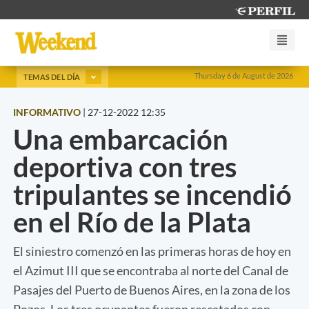
Thursday 6 de August de 2026
TEMAS DEL DÍA
INFORMATIVO
|
27-12-2022 12:35
Una embarcación
deportiva con tres
tripulantes se incendió
en el Río de la Plata
El siniestro comenzó en las primeras horas de hoy en
el Azimut III que se encontraba al norte del Canal de
Pasajes del Puerto de Buenos Aires, en la zona de los
Pozos. Los tres ocupantes fueron rescatados con