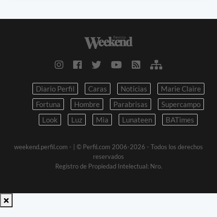
Diario Perfil
Caras
Noticias
Marie Claire
Fortuna
Hombre
Parabrisas
Supercampo
Look
Luz
Mia
Lunateen
BATimes
weekend.perfil.com -
| © Perfil.com 2006-2026 - Todos los derechos
reservados
Registro de Propiedad Intelectual: Nro.