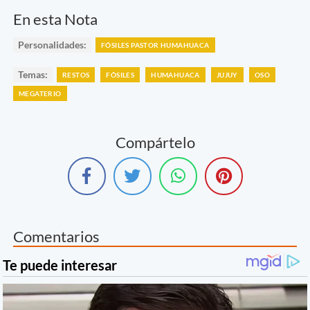
En esta Nota
Personalidades:
FÓSILES PASTOR HUMAHUACA
Temas:
RESTOS
FÓSILES
HUMAHUACA
JUJUY
OSO
MEGATERIO
Compártelo
Comentarios