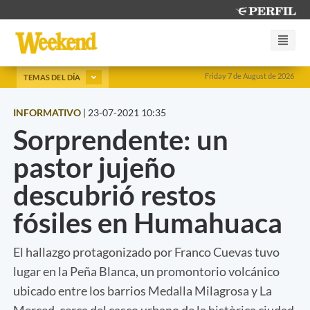
Friday 7 de August de 2026
TEMAS DEL DÍA
INFORMATIVO
|
23-07-2021 10:35
Sorprendente: un
pastor jujeño
descubrió restos
fósiles en Humahuaca
El hallazgo protagonizado por Franco Cuevas tuvo
lugar en la Peña Blanca, un promontorio volcánico
ubicado entre los barrios Medalla Milagrosa y La
Merced, cerca del casco urbano de la històrica ciudad