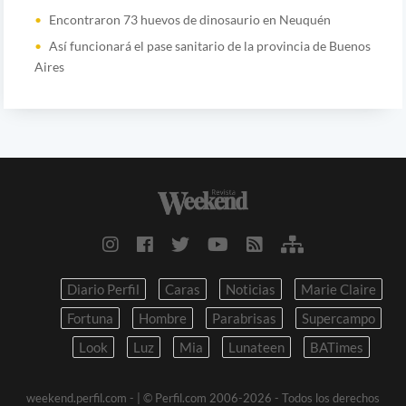
Encontraron 73 huevos de dinosaurio en Neuquén
Así funcionará el pase sanitario de la provincia de Buenos
Aires
Diario Perfil
Caras
Noticias
Marie Claire
Fortuna
Hombre
Parabrisas
Supercampo
Look
Luz
Mia
Lunateen
BATimes
weekend.perfil.com -
| © Perfil.com 2006-2026 - Todos los derechos