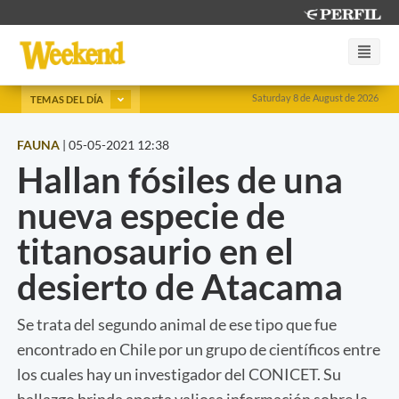
Saturday 8 de August de 2026
TEMAS DEL DÍA
FAUNA
|
05-05-2021 12:38
Hallan fósiles de una
nueva especie de
titanosaurio en el
desierto de Atacama
Se trata del segundo animal de ese tipo que fue
encontrado en Chile por un grupo de científicos entre
los cuales hay un investigador del CONICET. Su
hallazgo brinda aporta valiosa información sobre la