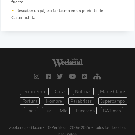
fuerza
Rescatan un pájaro fantasma en un pueblito de
Calamuchita
Diario Perfil
Caras
Noticias
Marie Claire
Fortuna
Hombre
Parabrisas
Supercampo
Look
Luz
Mia
Lunateen
BATimes
weekend.perfil.com -
| © Perfil.com 2006-2026 - Todos los derechos
reservados