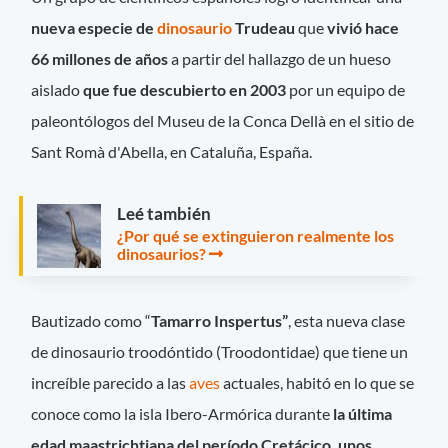
nueva especie de
dinosaurio
Trudeau
que
vivió hace
66 millones de años
a partir del hallazgo de un hueso
aislado
que fue descubierto en 2003
por un equipo de
paleontólogos del Museu de la Conca Dellà en el sitio de
Sant Romà d'Abella, en Cataluña, España.
Leé también
¿Por qué se extinguieron realmente los
dinosaurios?
Bautizado como “
Tamarro Inspertus”
, esta nueva clase
de dinosaurio troodóntido (Troodontidae) que tiene un
increíble parecido a las
aves
actuales, habitó en lo que se
conoce como la isla Ibero-Armórica durante
la última
edad maastrichtiana del período Cretácico, unos