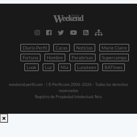
Diario Perfil
Caras
Noticias
Marie Claire
Fortuna
Hombre
Parabrisas
Supercampo
Look
Luz
Mia
Lunateen
BATimes
weekend.perfil.com -
| © Perfil.com 2006-2026 - Todos los derechos
reservados
Registro de Propiedad Intelectual: Nro.