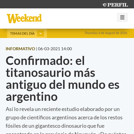
Thursday 6 de August de 2026
TEMAS DEL DÍA
INFORMATIVO
|
06-03-2021 14:00
Confirmado: el
titanosaurio más
antiguo del mundo es
argentino
Así lo revela un reciente estudio elaborado por un
grupo de científicos argentinos acerca de los restos
fósiles de un gigantesco dinosaurio que fue
encontrado en la provincia de Neuquén. ¿De cuántos