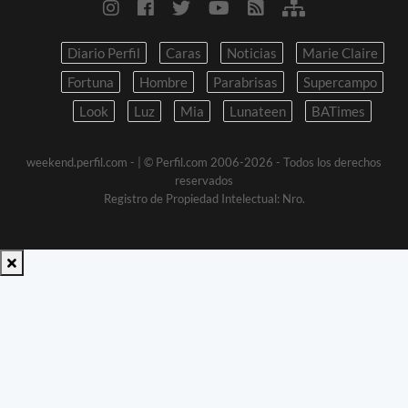
Diario Perfil
Caras
Noticias
Marie Claire
Fortuna
Hombre
Parabrisas
Supercampo
Look
Luz
Mia
Lunateen
BATimes
weekend.perfil.com -
| © Perfil.com 2006-2026 - Todos los derechos
reservados
Registro de Propiedad Intelectual: Nro.