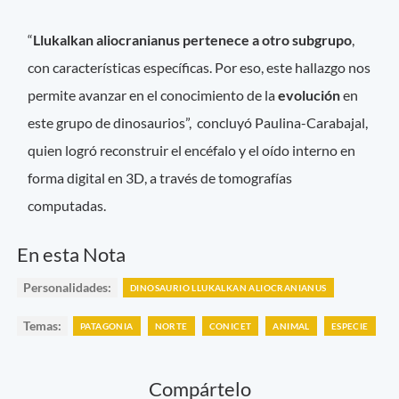
“
Llukalkan aliocranianus pertenece a otro subgrupo
,
con características específicas. Por eso, este hallazgo nos
permite avanzar en el conocimiento de la
evolución
en
este grupo de dinosaurios”, concluyó Paulina-Carabajal,
quien logró reconstruir el encéfalo y el oído interno en
forma digital en 3D, a través de tomografías
computadas.
En esta Nota
Personalidades:
DINOSAURIO LLUKALKAN ALIOCRANIANUS
Temas:
PATAGONIA
NORTE
CONICET
ANIMAL
ESPECIE
Compártelo