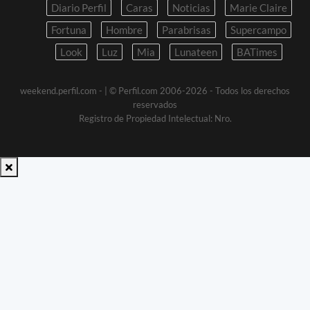
Diario Perfil
Caras
Noticias
Marie Claire
Fortuna
Hombre
Parabrisas
Supercampo
Look
Luz
Mia
Lunateen
BATimes
weekend.perfil.com -
| © Perfil.com 2006-2026 - Todos los derechos
reservados
Registro de Propiedad Intelectual: Nro.