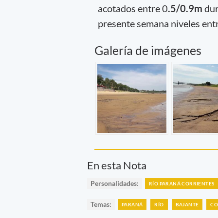
acotados entre 0
.5/0.9m
dur
presente semana niveles ent
Galería de imágenes
En esta Nota
Personalidades:
RÍO PARANÁ CORRIENTES
Temas:
PARANÁ
RÍO
BAJANTE
CO