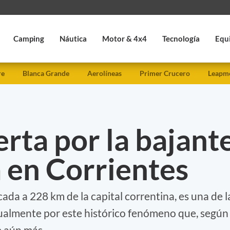
Camping
Náutica
Motor & 4x4
Tecnología
Equ
re
Blanca Grande
Aerolíneas
Primer Crucero
Leapmo
erta por la bajant
 en Corrientes
cada a 228 km de la capital correntina, es una de l
ualmente por este histórico fenómeno que, según
se aún más.