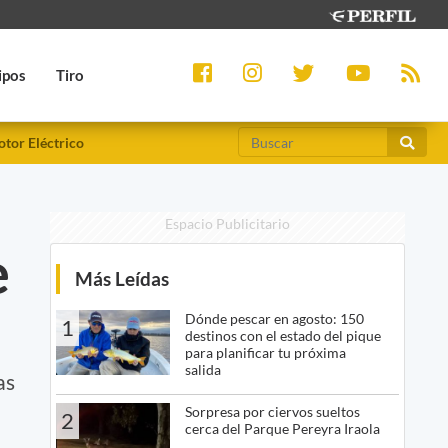
ipos
Tiro
tor Eléctrico
Espacio Publicitario
e
Más Leídas
Dónde pescar en agosto: 150
1
destinos con el estado del pique
para planificar tu próxima
salida
as
Sorpresa por ciervos sueltos
2
cerca del Parque Pereyra Iraola