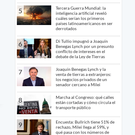
Tercera Guerra Mundial: la
5
inteligencia artificial reveló
cuáles serían los primeros
países latinoamericanos en ser
derrotados
Di Tullio impugnó a Joaquín
6
Benegas Lynch por un presunto
conflicto de intereses en el
debate de la Ley de Tierras
Joaquín Benegas Lynch y la
7
venta de tierras a extranjeros:
los negocios privados de un
senador cercano a Milei
Marcha al Congreso: qué calles
8
están cortadas y cómo circula el
transporte público
Encuesta: Bullrich tiene 51% de
9
rechazo, Milei llega al 59%, y
qué pasa con los números de