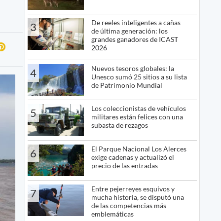
De reeles inteligentes a cañas
3
de última generación: los
grandes ganadores de ICAST
2026
Nuevos tesoros globales: la
4
Unesco sumó 25 sitios a su lista
de Patrimonio Mundial
Los coleccionistas de vehículos
5
militares están felices con una
subasta de rezagos
El Parque Nacional Los Alerces
6
exige cadenas y actualizó el
precio de las entradas
Entre pejerreyes esquivos y
7
mucha historia, se disputó una
de las competencias más
emblemáticas