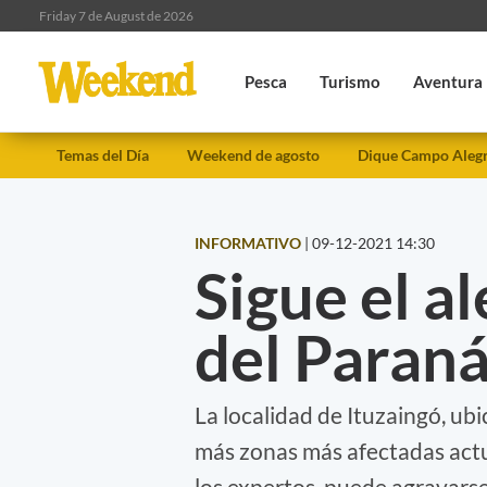
Friday 7 de August de 2026
Pesca
Turismo
Aventura
Temas del Día
Weekend de agosto
Dique Campo Aleg
INFORMATIVO
|
09-12-2021 14:30
Sigue el al
del Paraná
La localidad de Ituzaingó, ubi
más zonas más afectadas act
los expertos, puede agravar