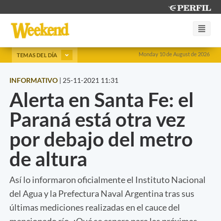
Monday 10 de August de 2026
TEMAS DEL DÍA
INFORMATIVO
|
25-11-2021 11:31
Alerta en Santa Fe: el
Paraná está otra vez
por debajo del metro
de altura
Así lo informaron oficialmente el Instituto Nacional
del Agua y la Prefectura Naval Argentina tras sus
últimas mediciones realizadas en el cauce del
mencionado río. ¿Qué se espera para las próximas