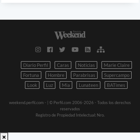
Diario Perfil
Caras
Noticias
Marie Claire
Fortuna
Hombre
Parabrisas
Supercampo
Look
Luz
Mia
Lunateen
BATimes
weekend.perfil.com -
| © Perfil.com 2006-2026 - Todos los derechos
reservados
Registro de Propiedad Intelectual: Nro.