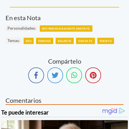
En esta Nota
Personalidades:
RÍO PARANÁ BAJANTE SANTA FE
Temas:
RÍO
PARANÁ
BAJANTE
SANTA FE
PUERTO
Compártelo
Comentarios