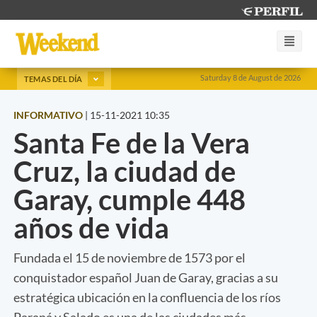
Saturday 8 de August de 2026
TEMAS DEL DÍA
INFORMATIVO
|
15-11-2021 10:35
Santa Fe de la Vera
Cruz, la ciudad de
Garay, cumple 448
años de vida
Fundada el 15 de noviembre de 1573 por el
conquistador español Juan de Garay, gracias a su
estratégica ubicación en la confluencia de los ríos
Paraná y Salado es una de las ciudades más