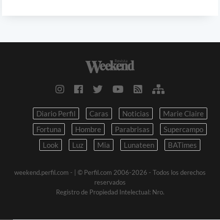
Diario Perfil
Caras
Noticias
Marie Claire
Fortuna
Hombre
Parabrisas
Supercampo
Look
Luz
Mia
Lunateen
BATimes
weekend.perfil.com -
| © Perfil.com 2006-2026 - Todos los derechos
reservados
Registro de Propiedad Intelectual: Nro.