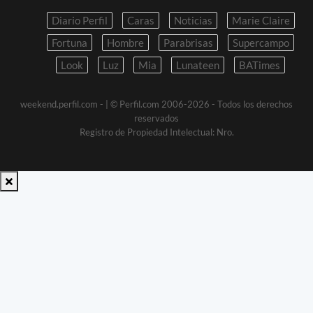
Diario Perfil
Caras
Noticias
Marie Claire
Fortuna
Hombre
Parabrisas
Supercampo
Look
Luz
Mia
Lunateen
BATimes
weekend.perfil.com -
| © Perfil.com 2006-2026 - Todos los derechos
reservados
Registro de Propiedad Intelectual: Nro.