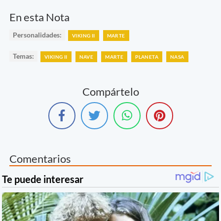
En esta Nota
Personalidades:
VIKING II
MARTE
Temas:
VIKING II
NAVE
MARTE
PLANETA
NASA
Compártelo
Comentarios