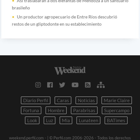
Así trasladarán a dos elefantas de Mendoza a un santuario
brasileño
Un productor agropecuario de Entre Ríos descubrió
restos de un gliptodonte en su establecimiento
Diario Perfil
Caras
Noticias
Marie Claire
Fortuna
Hombre
Parabrisas
Supercampo
Look
Luz
Mia
Lunateen
BATimes
weekend.perfil.com -
| © Perfil.com 2006-2026 - Todos los derechos