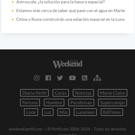
Astroscale, ¿la solución para la basura espacial?
Estamos más cerca de saber qué pasó con el agua en Marte
China y Rusia construirán una estación espacial en la Luna
Diario Perfil
Caras
Noticias
Marie Claire
Fortuna
Hombre
Parabrisas
Supercampo
Look
Luz
Mia
Lunateen
BATimes
weekend.perfil.com -
| © Perfil.com 2006-2026 - Todos los derechos