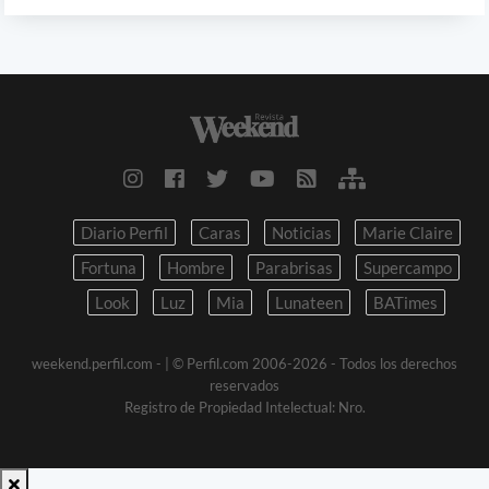
Diario Perfil
Caras
Noticias
Marie Claire
Fortuna
Hombre
Parabrisas
Supercampo
Look
Luz
Mia
Lunateen
BATimes
weekend.perfil.com -
| © Perfil.com 2006-2026 - Todos los derechos
reservados
Registro de Propiedad Intelectual: Nro.