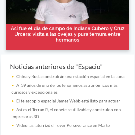
Así fue el día de campo de Indiana Cubero y Cruz
Urcera: visita a las ovejas y pura ternura entre
hermanos
Noticias anteriores de "Espacio"
China y Rusia construirán una estación espacial en la Luna
A 39 años de uno de los fenómenos astronómicos más
curiosos y excepcionales
El telescopio espacial James Webb está listo para actuar
Así es el Terran R, el cohete reutilizable y construido con
impresoras 3D
Video: así aterrizó el rover Perseverance en Marte