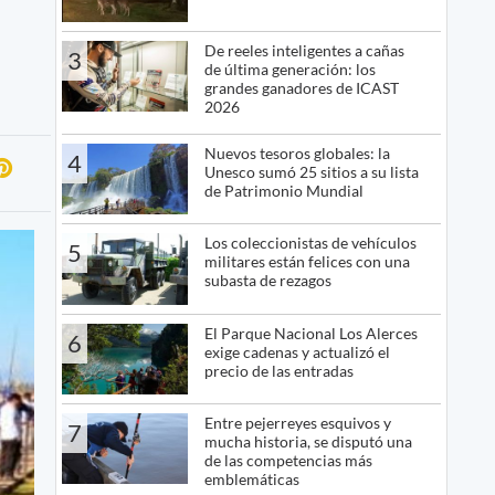
De reeles inteligentes a cañas
3
de última generación: los
grandes ganadores de ICAST
2026
Nuevos tesoros globales: la
4
Unesco sumó 25 sitios a su lista
de Patrimonio Mundial
Los coleccionistas de vehículos
5
militares están felices con una
subasta de rezagos
El Parque Nacional Los Alerces
6
exige cadenas y actualizó el
precio de las entradas
Entre pejerreyes esquivos y
7
mucha historia, se disputó una
de las competencias más
emblemáticas