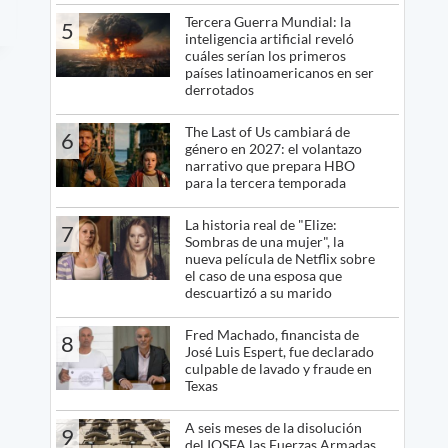
Tercera Guerra Mundial: la
5
inteligencia artificial reveló
cuáles serían los primeros
países latinoamericanos en ser
derrotados
The Last of Us cambiará de
6
género en 2027: el volantazo
narrativo que prepara HBO
para la tercera temporada
La historia real de "Elize:
7
Sombras de una mujer", la
nueva película de Netflix sobre
el caso de una esposa que
descuartizó a su marido
Fred Machado, financista de
8
José Luis Espert, fue declarado
culpable de lavado y fraude en
Texas
A seis meses de la disolución
9
del IOSFA las Fuerzas Armadas