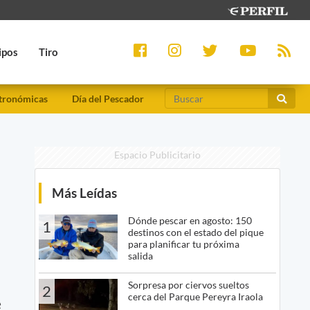
ipos
Tiro
tronómicas
Día del Pescador
Espacio Publicitario
Más Leídas
Dónde pescar en agosto: 150
1
destinos con el estado del pique
para planificar tu próxima
salida
Sorpresa por ciervos sueltos
2
cerca del Parque Pereyra Iraola
e