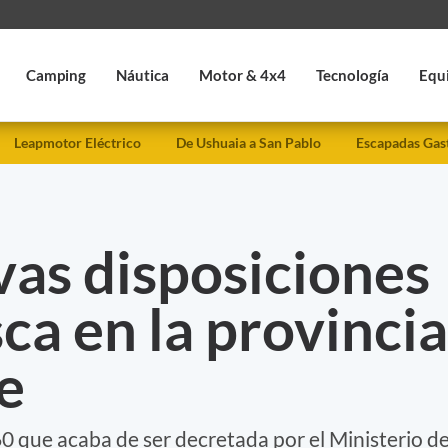
Camping
Náutica
Motor & 4x4
Tecnología
Equ
Leapmotor Eléctrico
De Ushuaia a San Pablo
Escapadas Gas
as disposiciones
sca en la provincia
e
60 que acaba de ser decretada por el Ministerio d