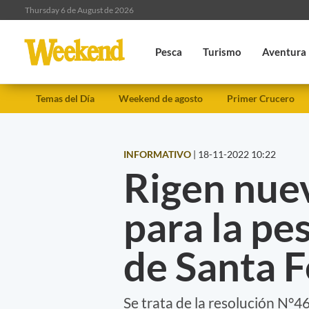
Thursday 6 de August de 2026
Pesca
Turismo
Aventura
Temas del Día
Weekend de agosto
Primer Crucero
INFORMATIVO
|
18-11-2022 10:22
Rigen nuev
para la pe
de Santa F
Se trata de la resolución N°4