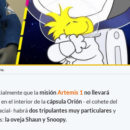
na.
cialmente que la
misión
Artemis 1
no llevará
en el interior de la
cápsula Orión
- el cohete del
cial- habrá
dos tripulantes muy particulares
y
s:
la oveja Shaun y Snoopy.