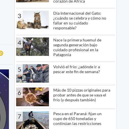
corazón de África
Día Internacional del Gato:
3
¿cuándo se celebra y cómo no
fallar en su cuidado
responsable?
Nace la primera huemul de
4
segunda generación bajo
cuidado profesional en la
Patagonia
Volvió el frío: ¿adónde ir a
5
pescar este fin de semana?
Más de 10 pizzas originales para
6
probar antes de que se vaya el
frío (y después también)
Pesca en el Paraná: fijan un
7
cupo de 650 toneladas y
continúan las restricciones