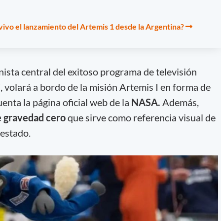
ivo el lanzamiento del Artemis 1 desde la Argentina?
nista central del exitoso programa de televisión
”
, volará a bordo de la misión Artemis I en forma de
uenta la página oficial web de la
NASA.
Además,
e gravedad cero
que sirve como referencia visual de
 estado.