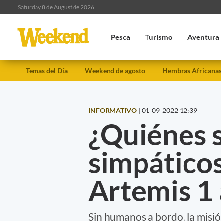
Saturday 8 de August de 2026
Pesca
Turismo
Aventura
Temas del Día
Weekend de agosto
Hembras Africana
INFORMATIVO
|
01-09-2022 12:39
¿Quiénes s
simpáticos
Artemis 1 
Sin humanos a bordo, la misi