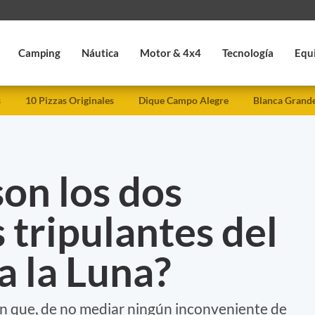
Camping
Náutica
Motor & 4x4
Tecnología
Equ
s
10 Pizzas Originales
Dique Campo Alegre
Blanca Grand
on los dos
 tripulantes del
a la Luna?
ón que, de no mediar ningún inconveniente de