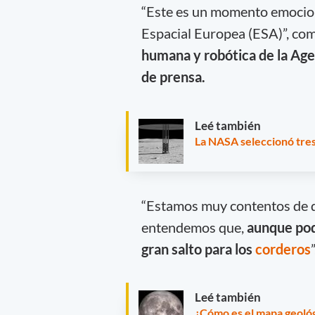
“Este es un momento emocion
Espacial Europea (ESA)”, c
humana y robótica de la Age
de prensa.
Leé también
La NASA seleccionó tres
“Estamos muy contentos de q
entendemos que,
aunque pod
gran salto para los
corderos
Leé también
¿Cómo es el mapa geoló