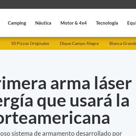
Camping
Náutica
Motor & 4x4
Tecnología
Equ
s
10 Pizzas Originales
Dique Campo Alegre
Blanca Grand
primera arma láser
ergía que usará la
orteamericana
doso sistema de armamento desarrollado por