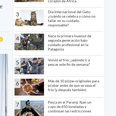
corazón de África
ue
Día Internacional del Gato:
3
¿cuándo se celebra y cómo no
fallar en su cuidado
responsable?
Nace la primera huemul de
4
segunda generación bajo
cuidado profesional en la
Patagonia
Volvió el frío: ¿adónde ir a
5
pescar este fin de semana?
Más de 10 pizzas originales para
6
probar antes de que se vaya el
frío (y después también)
Pesca en el Paraná: fijan un
7
cupo de 650 toneladas y
continúan las restricciones