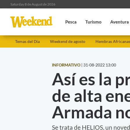
Saturday 8 de August de 2026
Pesca
Turismo
Aventura
Temas del Día
Weekend de agosto
Hembras Africana
INFORMATIVO
|
31-08-2022 13:00
Así es la 
de alta en
Armada n
Se trata de HELIOS, un nove