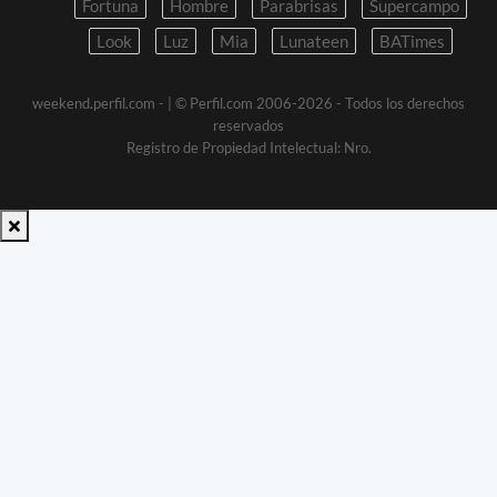
Fortuna
Hombre
Parabrisas
Supercampo
Look
Luz
Mia
Lunateen
BATimes
weekend.perfil.com -
| © Perfil.com 2006-2026 - Todos los derechos
reservados
Registro de Propiedad Intelectual: Nro.