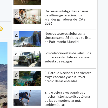
De reeles inteligentes a cañas
3
de última generación: los
grandes ganadores de ICAST
2026
Nuevos tesoros globales: la
4
Unesco sumó 25 sitios a su lista
de Patrimonio Mundial
Los coleccionistas de vehículos
5
militares están felices con una
subasta de rezagos
El Parque Nacional Los Alerces
6
exige cadenas y actualizó el
precio de las entradas
Entre pejerreyes esquivos y
7
mucha historia, se disputó una
de las competencias más
emblemáticas