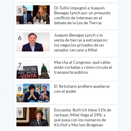
Di Tullio impugnó a Joaquín
5
Benegas Lynch por un presunto
conflicto de intereses en el
debate de la Ley de Tierras
Joaquín Benegas Lynch y la
6
venta de tierras a extranjeros:
los negocios privados de un
senador cercano a Milei
Marcha al Congreso: qué calles
7
están cortadas y cómo circula el
transporte público
El Tertuliano prefiere quedarse
8
con el poder
Encuesta: Bullrich tiene 51% de
9
rechazo, Milei llega al 59%, y
qué pasa con los números de
Kicillof y Myriam Bregman