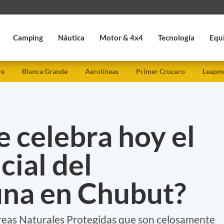
Camping
Náutica
Motor & 4x4
Tecnología
Equ
re
Blanca Grande
Aerolíneas
Primer Crucero
Leapmo
e celebra hoy el
cial del
na en Chubut?
Areas Naturales Protegidas que son celosamente