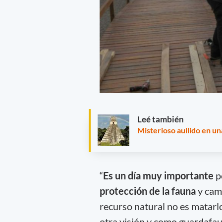
Leé también
Misterioso aullido en u
“
Es un día muy importante
p
protección de la fauna
y cam
recurso natural no es matarlo,
otra visión y como guardafau