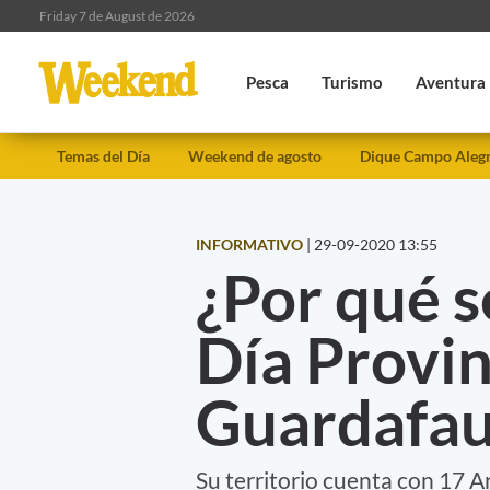
Friday 7 de August de 2026
Pesca
Turismo
Aventura
Temas del Día
Weekend de agosto
Dique Campo Aleg
INFORMATIVO
|
29-09-2020 13:55
¿Por qué s
Día Provin
Guardafau
Su territorio cuenta con 17 