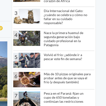
corazón de África
Día Internacional del Gato:
3
¿cuándo se celebra y cómo no
fallar en su cuidado
responsable?
Nace la primera huemul de
4
segunda generación bajo
cuidado profesional en la
Patagonia
Volvió el frío: ¿adónde ir a
5
pescar este fin de semana?
Más de 10 pizzas originales para
6
probar antes de que se vaya el
frío (y después también)
Pesca en el Paraná: fijan un
7
cupo de 650 toneladas y
continúan las restricciones