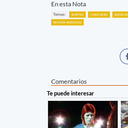
En esta Nota
Temas:
SORTEO
CONCURSO
REDES S
REVISTA WEEKEND
Comentarios