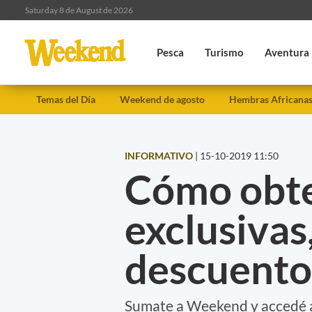
Saturday 8 de August de 2026
Pesca
Turismo
Aventura
Temas del Día
Weekend de agosto
Hembras Africana
INFORMATIVO
|
15-10-2019 11:50
Cómo obt
exclusivas
descuento
Sumate a Weekend y accedé a 