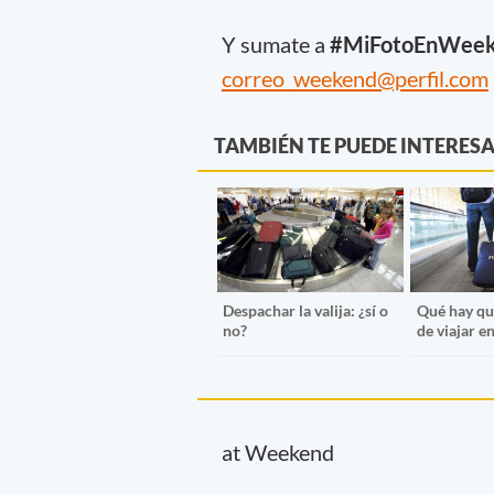
Y sumate a
#MiFotoEnWee
correo_weekend@perfil.com
TAMBIÉN TE PUEDE INTERES
Despachar la valija: ¿sí o
Qué hay qu
no?
de viajar e
at Weekend