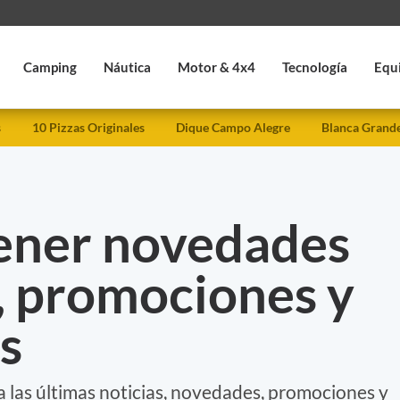
Camping
Náutica
Motor & 4x4
Tecnología
Equ
s
10 Pizzas Originales
Dique Campo Alegre
Blanca Grand
ener novedades
, promociones y
s
las últimas noticias, novedades, promociones y