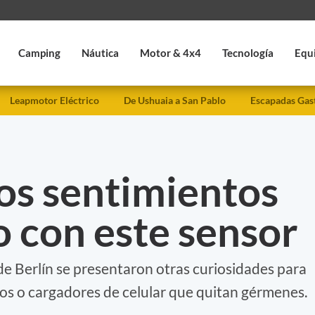
Camping
Náutica
Motor & 4x4
Tecnología
Equ
Leapmotor Eléctrico
De Ushuaia a San Pablo
Escapadas Gas
os sentimientos
o con este sensor
 de Berlín se presentaron otras curiosidades para
os o cargadores de celular que quitan gérmenes.