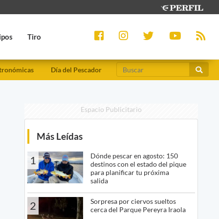
ipos
Tiro
tronómicas
Día del Pescador
Espacio Publicitario
Más Leídas
Dónde pescar en agosto: 150
1
destinos con el estado del pique
para planificar tu próxima
salida
Sorpresa por ciervos sueltos
2
cerca del Parque Pereyra Iraola