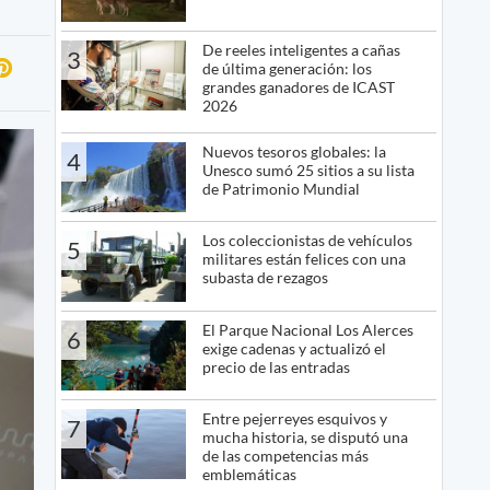
De reeles inteligentes a cañas
3
de última generación: los
grandes ganadores de ICAST
2026
Nuevos tesoros globales: la
4
Unesco sumó 25 sitios a su lista
de Patrimonio Mundial
Los coleccionistas de vehículos
5
militares están felices con una
subasta de rezagos
El Parque Nacional Los Alerces
6
exige cadenas y actualizó el
precio de las entradas
Entre pejerreyes esquivos y
7
mucha historia, se disputó una
de las competencias más
emblemáticas