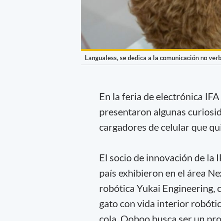
Langualess, se dedica a la comunicación no ver
En la feria de electrónica IFA
presentaron algunas curiosi
cargadores de celular que q
El socio de innovación de la
país exhibieron en el área Nex
robótica Yukai Engineering, 
gato con vida interior robóti
cola. Qoboo busca ser un pro