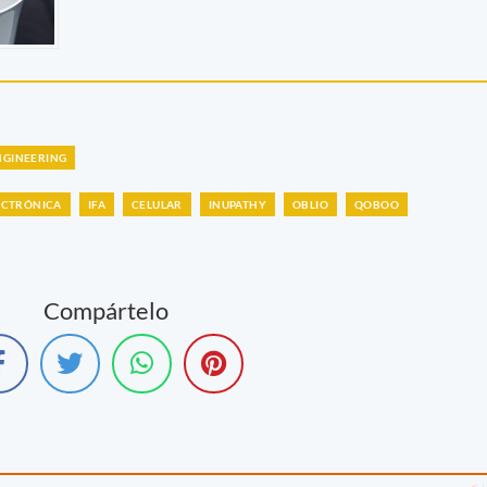
NGINEERING
LECTRÓNICA
IFA
CELULAR
INUPATHY
OBLIO
QOBOO
Compártelo