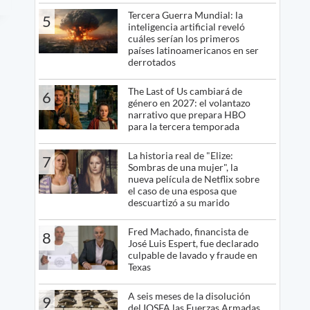
Tercera Guerra Mundial: la
5
inteligencia artificial reveló
cuáles serían los primeros
países latinoamericanos en ser
derrotados
The Last of Us cambiará de
6
género en 2027: el volantazo
narrativo que prepara HBO
para la tercera temporada
La historia real de "Elize:
7
Sombras de una mujer", la
nueva película de Netflix sobre
el caso de una esposa que
descuartizó a su marido
Fred Machado, financista de
8
José Luis Espert, fue declarado
culpable de lavado y fraude en
Texas
A seis meses de la disolución
9
del IOSFA las Fuerzas Armadas