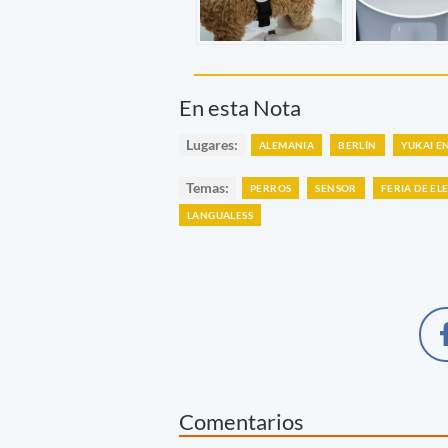
En esta Nota
Lugares:
ALEMANIA
BERLÍN
YUKAI E
Temas:
PERROS
SENSOR
FERIA DE E
LANGUALESS
Comentarios