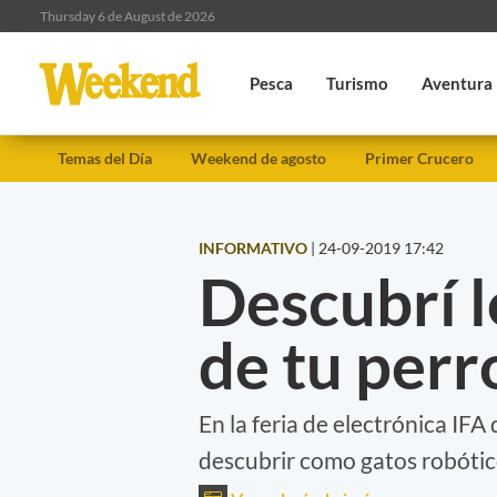
Thursday 6 de August de 2026
Pesca
Turismo
Aventura
Temas del Día
Weekend de agosto
Primer Crucero
INFORMATIVO
|
24-09-2019 17:42
Descubrí l
de tu perr
En la feria de electrónica IFA
descubrir como gatos robótic