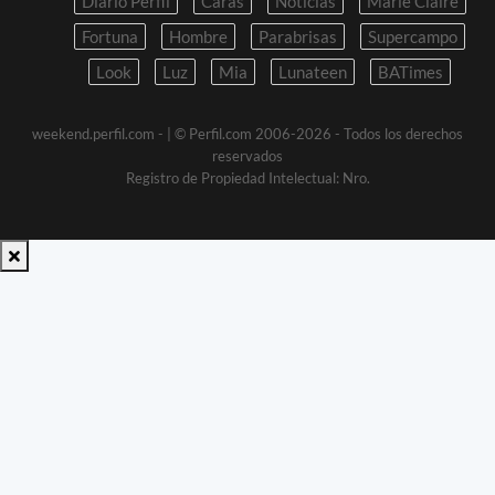
Diario Perfil
Caras
Noticias
Marie Claire
Fortuna
Hombre
Parabrisas
Supercampo
Look
Luz
Mia
Lunateen
BATimes
weekend.perfil.com -
| © Perfil.com 2006-2026 - Todos los derechos
reservados
Registro de Propiedad Intelectual: Nro.