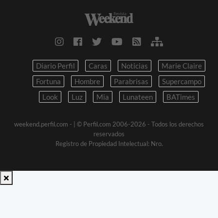
Diario Perfil
Caras
Noticias
Marie Claire
Fortuna
Hombre
Parabrisas
Supercampo
Look
Luz
Mia
Lunateen
BATimes
weekend.perfil.com -
| © Perfil.com 2006-2026 - Todos los derechos
reservados
Registro de Propiedad Intelectual: Nro.