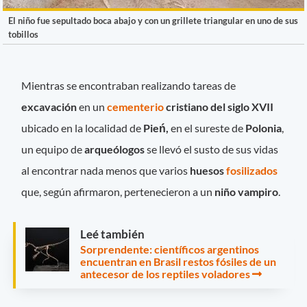
El niño fue sepultado boca abajo y con un grillete triangular en uno de sus
tobillos
Mientras se encontraban realizando tareas de
excavación
en un
cementerio
cristiano del siglo XVII
ubicado en la localidad de
Pień,
en el sureste de
Polonia
,
un equipo de
arqueólogos
se llevó el susto de sus vidas
al encontrar nada menos que varios
huesos
fosilizados
que, según afirmaron, pertenecieron a un
niño vampiro
.
Leé también
Sorprendente: científicos argentinos
encuentran en Brasil restos fósiles de un
antecesor de los reptiles voladores