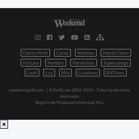
Diario Perfil
Caras
Noticias
Marie Claire
Fortuna
Hombre
Parabrisas
Supercampo
Look
Luz
Mia
Lunateen
BATimes
weekend.perfil.com -
| © Perfil.com 2006-2026 - Todos los derechos
reservados
Registro de Propiedad Intelectual: Nro.