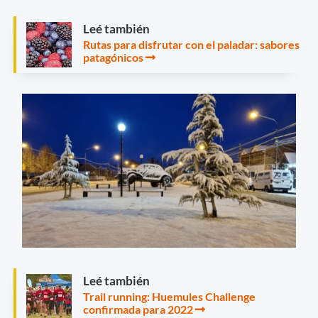
Leé también
Rutas para disfrutar con el paladar: sabores
patagónicos
Leé también
Trail running: Huemules Challenge
confirmada para 2022