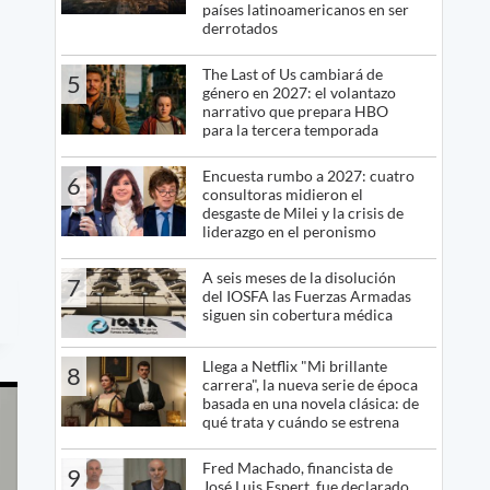
países latinoamericanos en ser
derrotados
The Last of Us cambiará de
5
género en 2027: el volantazo
narrativo que prepara HBO
para la tercera temporada
Encuesta rumbo a 2027: cuatro
6
consultoras midieron el
desgaste de Milei y la crisis de
liderazgo en el peronismo
A seis meses de la disolución
7
del IOSFA las Fuerzas Armadas
siguen sin cobertura médica
Llega a Netflix "Mi brillante
8
carrera", la nueva serie de época
basada en una novela clásica: de
qué trata y cuándo se estrena
Fred Machado, financista de
9
José Luis Espert, fue declarado