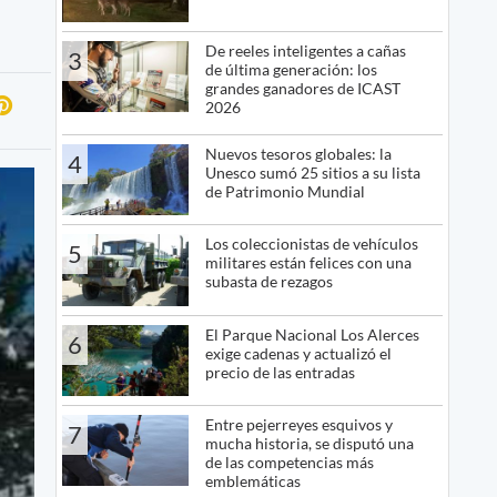
De reeles inteligentes a cañas
3
de última generación: los
grandes ganadores de ICAST
2026
Nuevos tesoros globales: la
4
Unesco sumó 25 sitios a su lista
de Patrimonio Mundial
Los coleccionistas de vehículos
5
militares están felices con una
subasta de rezagos
El Parque Nacional Los Alerces
6
exige cadenas y actualizó el
precio de las entradas
Entre pejerreyes esquivos y
7
mucha historia, se disputó una
de las competencias más
emblemáticas