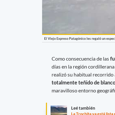
El Viejo Expreso Patagónico les regaló un espect
Como consecuencia de las
fu
días en la región cordilleran
realizó su habitual recorrido
totalmente teñido de blanc
maravilloso entorno geográfi
Leé también
La Trochita ya está list