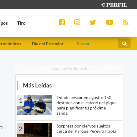
ipos
Tiro
tronómicas
Día del Pescador
Espacio Publicitario
Más Leídas
Dónde pescar en agosto: 150
1
destinos con el estado del pique
para planificar tu próxima
salida
jo
Sorpresa por ciervos sueltos
2
cerca del Parque Pereyra Iraola