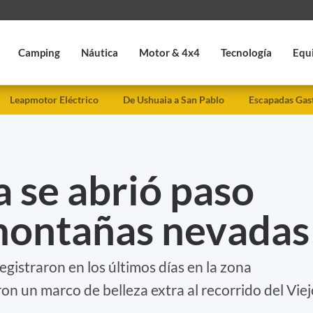
Camping
Náutica
Motor & 4x4
Tecnología
Equ
Leapmotor Eléctrico
De Ushuaia a San Pablo
Escapadas Gas
a se abrió paso
 montañas nevadas
egistraron en los últimos días en la zona
on un marco de belleza extra al recorrido del Vie