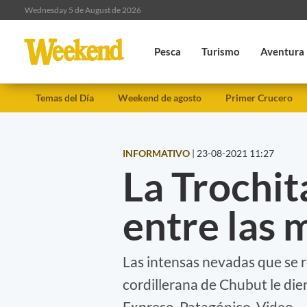
Wednesday 5 de August de 2026
Pesca
Turismo
Aventura
Temas del Día
Weekend de agosto
Primer Crucero
INFORMATIVO
|
23-08-2021 11:27
La Trochit
entre las
Las intensas nevadas que se r
cordillerana de Chubut le dier
Expreso Patagónico. Video.