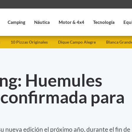
Camping
Náutica
Motor & 4x4
Tecnología
Equ
s
10 Pizzas Originales
Dique Campo Alegre
Blanca Grand
ing: Huemules
 confirmada para
u nueva edición el próximo año, durante el fin de