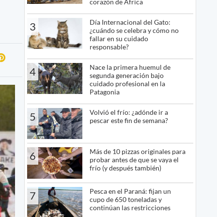
corazón de África
Día Internacional del Gato:
3
¿cuándo se celebra y cómo no
fallar en su cuidado
responsable?
Nace la primera huemul de
4
segunda generación bajo
cuidado profesional en la
Patagonia
Volvió el frío: ¿adónde ir a
5
pescar este fin de semana?
Más de 10 pizzas originales para
6
probar antes de que se vaya el
frío (y después también)
Pesca en el Paraná: fijan un
7
cupo de 650 toneladas y
continúan las restricciones