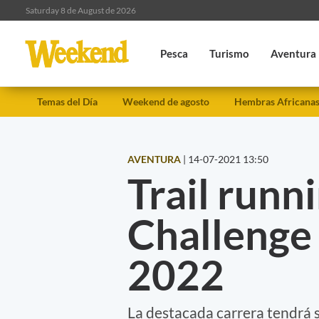
Saturday 8 de August de 2026
Pesca
Turismo
Aventura
Temas del Día
Weekend de agosto
Hembras Africana
AVENTURA
|
14-07-2021 13:50
Trail runn
Challenge
2022
La destacada carrera tendrá s