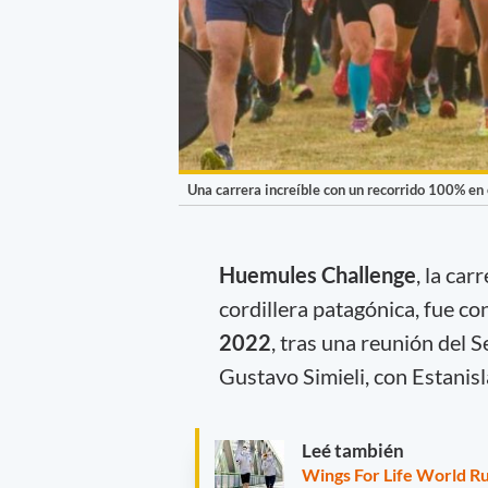
Una carrera increíble con un recorrido 100% en 
Huemules Challenge
, la car
cordillera patagónica, fue co
2022
, tras una reunión del 
Gustavo Simieli, con Estanis
Leé también
Wings For Life World Run