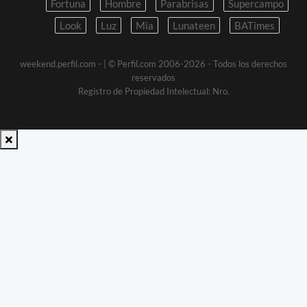
Fortuna
Hombre
Parabrisas
Supercampo
Look
Luz
Mia
Lunateen
BATimes
weekend.perfil.com -
| © Perfil.com 2006-2026 - Todos los derechos
reservados
Registro de Propiedad Intelectual: Nro.