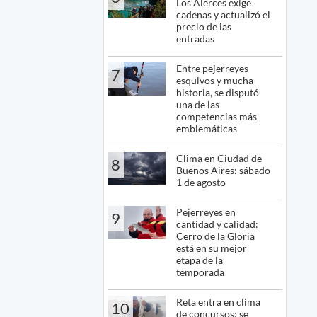
Los Alerces exige
cadenas y actualizó el
precio de las
entradas
Entre pejerreyes
7
esquivos y mucha
historia, se disputó
una de las
competencias más
emblemáticas
Clima en Ciudad de
8
Buenos Aires: sábado
1 de agosto
Pejerreyes en
9
cantidad y calidad:
Cerro de la Gloria
está en su mejor
etapa de la
temporada
Reta entra en clima
10
de concursos: se