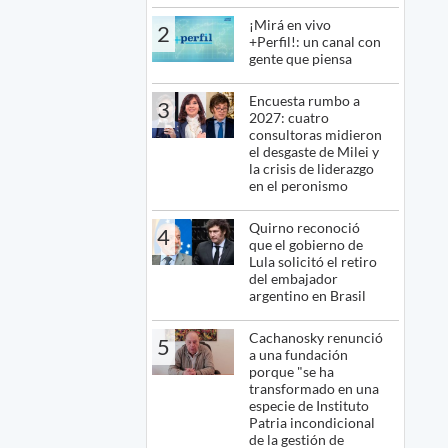
¡Mirá en vivo
2
+Perfil!: un canal con
gente que piensa
Encuesta rumbo a
3
2027: cuatro
consultoras midieron
el desgaste de Milei y
la crisis de liderazgo
en el peronismo
Quirno reconoció
4
que el gobierno de
Lula solicitó el retiro
del embajador
argentino en Brasil
Cachanosky renunció
5
a una fundación
porque "se ha
transformado en una
especie de Instituto
Patria incondicional
de la gestión de