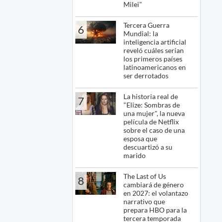
Milei"
Tercera Guerra
6
Mundial: la
inteligencia artificial
reveló cuáles serían
los primeros países
latinoamericanos en
ser derrotados
La historia real de
7
"Elize: Sombras de
una mujer", la nueva
película de Netflix
sobre el caso de una
esposa que
descuartizó a su
marido
The Last of Us
8
cambiará de género
en 2027: el volantazo
narrativo que
prepara HBO para la
tercera temporada