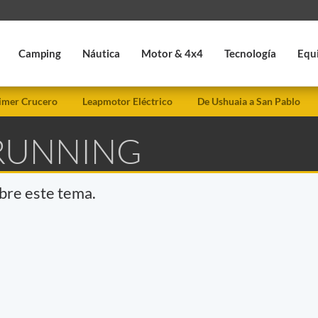
Camping
Náutica
Motor & 4x4
Tecnología
Equ
imer Crucero
Leapmotor Eléctrico
De Ushuaia a San Pablo
 RUNNING
obre este tema.