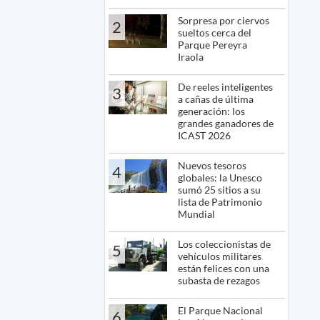
Sorpresa por ciervos
2
sueltos cerca del
Parque Pereyra
Iraola
De reeles inteligentes
3
a cañas de última
generación: los
grandes ganadores de
ICAST 2026
Nuevos tesoros
4
globales: la Unesco
sumó 25 sitios a su
lista de Patrimonio
Mundial
Los coleccionistas de
5
vehículos militares
están felices con una
subasta de rezagos
El Parque Nacional
6