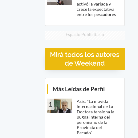
activó la variada y
crece la expectativa
entre los pescadores
Espacio Publicitario
Mirá todos los autores
de Weekend
Más Leídas de Perfil
Asís: "La movida
1
internacional de La
Doctora tensiona la
pugna interna del
peronismo de la
Provincia del
Pecado"